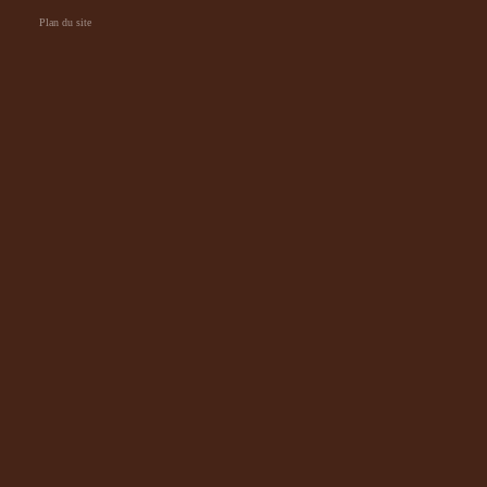
Plan du site