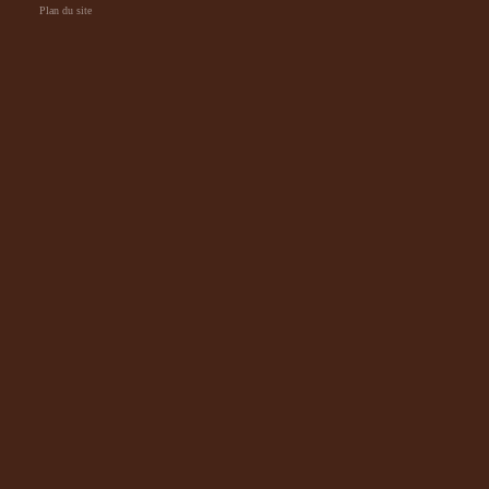
Plan du site