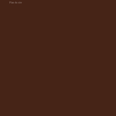
Plan du site