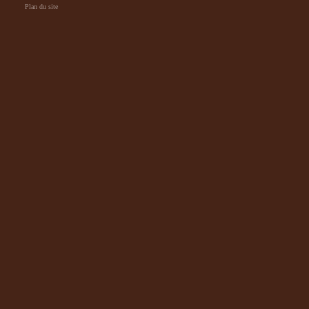
Plan du site