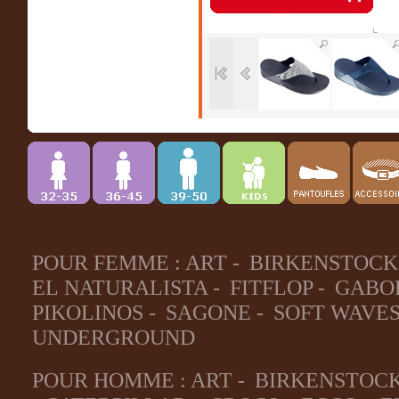
POUR FEMME :
ART
-
BIRKENSTOCK
EL NATURALISTA
-
FITFLOP
-
GABO
PIKOLINOS
-
SAGONE
-
SOFT WAVE
UNDERGROUND
POUR HOMME :
ART
-
BIRKENSTOC