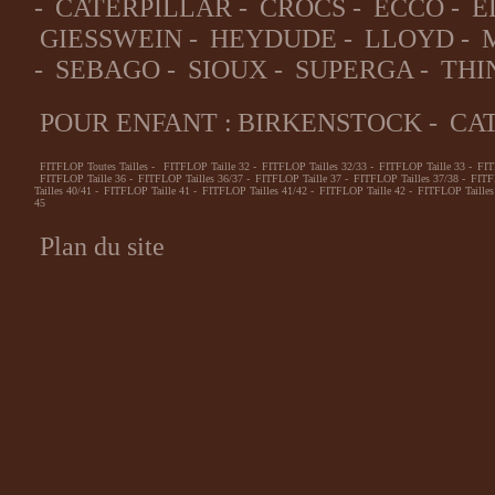
-
CATERPILLAR
-
CROCS
-
ECCO
-
E
GIESSWEIN
-
HEYDUDE
-
LLOYD
-
-
SEBAGO
-
SIOUX
-
SUPERGA
-
THI
POUR ENFANT :
BIRKENSTOCK
-
CA
FITFLOP Toutes Tailles
-
FITFLOP Taille 32
-
FITFLOP Tailles 32/33
-
FITFLOP Taille 33
-
FIT
FITFLOP Taille 36
-
FITFLOP Tailles 36/37
-
FITFLOP Taille 37
-
FITFLOP Tailles 37/38
-
FITF
Tailles 40/41
-
FITFLOP Taille 41
-
FITFLOP Tailles 41/42
-
FITFLOP Taille 42
-
FITFLOP Tailles
45
Plan du site