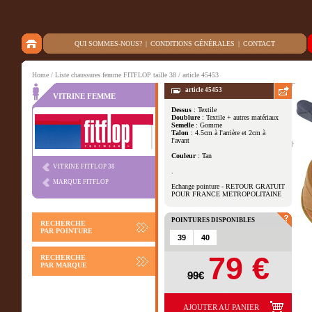
QUI SOMMES-NOUS?
|
CONDITIONS GÉNÉRALES
|
CONTACT
Home
/
Liste chaussures femme FITFLOP taille 38
/ article 45453
article 45453
VITRINE FEMME
Dessus
: Textile
Doublure
: Textile + autres matériaux
Autres vues
Semelle
: Gomme
Talon
: 4.5cm à l'arrière et 2cm à
l'avant
Couleur
: Tan
VITRINE FITFLOP 38
.
MARQUE FITFLOP
Echange pointure - RETOUR GRATUIT
POUR FRANCE METROPOLITAINE
POINTURES DISPONIBLES
RECHERCHE
PAR POINTURE
39
40
79 €
RECHERCHE
PAR MARQUE
99€
AJOUTER AU PANIER