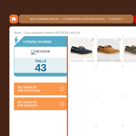
QUI SOMMES-NOUS?
|
CONDITIONS GÃ©NÃ©RALES
|
CONTACT
Home
/ Liste chaussures homme HEYDUDE taille 43
VITRINE HOMME
TAILLE
HEYDUDE - 48185
HEYDUDE - 48184
HEYDUDE
43
RECHERCHE
PAR POINTURE
RECHERCHE
PAR MARQUE