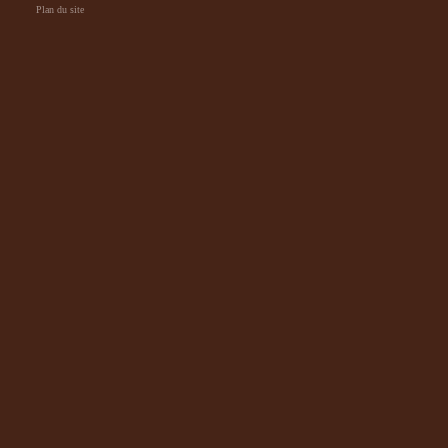
Plan du site