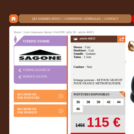
QUI SOMMES-NOUS?
|
CONDITIONS GÉNÉRALES
|
CONTACT
Home
/
Liste chaussures femme SAGONE taille 38
/ article 46823
article 46823
VITRINE FEMME
Dessus
: Cuir
Doublure
: Cuir
Autres vues
Semelle
: Gomme
Talon
: 1.5cm
Couleur
: Noir
VITRINE SAGONE 38
.
MARQUE SAGONE
Echange pointure - RETOUR GRATUIT
POUR FRANCE METROPOLITAINE
RECHERCHE
POINTURES DISPONIBLES
PAR POINTURE
35
38
39
42
44
45
RECHERCHE
PAR MARQUE
115 €
145€