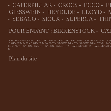
-
CATERPILLAR
-
CROCS
-
ECCO
-
E
GIESSWEIN
-
HEYDUDE
-
LLOYD
-
-
SEBAGO
-
SIOUX
-
SUPERGA
-
THI
POUR ENFANT :
BIRKENSTOCK
-
CA
SAGONE Toutes Tailles
-
SAGONE Taille 32
-
SAGONE Tailles 32/33
-
SAGONE Taille 33
-
SAG
SAGONE Taille 36
-
SAGONE Tailles 36/37
-
SAGONE Taille 37
-
SAGONE Tailles 37/38
-
SAGO
Tailles 40/41
-
SAGONE Taille 41
-
SAGONE Tailles 41/42
-
SAGONE Taille 42
-
SAGONE Tailles
45
Plan du site