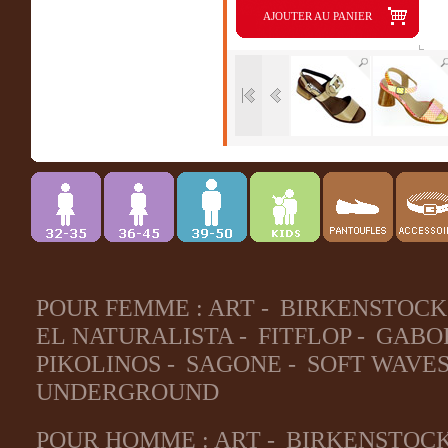
AJOUTER AU PANIER
POUR FEMME :
ART
-
BIRKENSTOCK
EL NATURALISTA
-
FITFLOP
-
GABO
PIKOLINOS
-
SAGONE
-
SOFT WAVE
UNDERGROUND
POUR HOMME :
ART
-
BIRKENSTOC