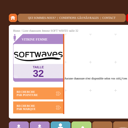
QUI SOMMES-NOUS?
|
CONDITIONS GÃ©NÃ©RALES
|
CONTACT
Home
/ Liste chaussures femme SOFT WAVES taille 32
VITRINE FEMME
TAILLE
32
Aucune chaussure n'est disponible selon vos critï¿½res 
RECHERCHE
PAR POINTURE
RECHERCHE
PAR MARQUE