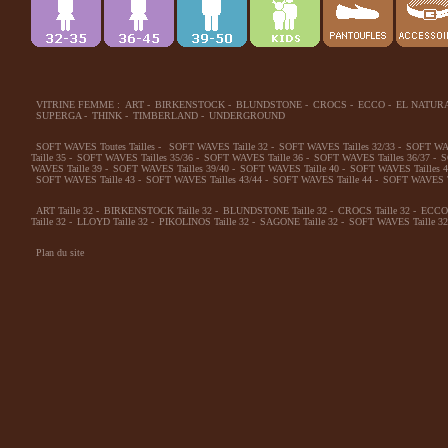
VITRINE FEMME :
ART
-
BIRKENSTOCK
-
BLUNDSTONE
-
CROCS
-
ECCO
-
EL NATUR
SUPERGA
-
THINK
-
TIMBERLAND
-
UNDERGROUND
SOFT WAVES Toutes Tailles
-
SOFT WAVES Taille 32
-
SOFT WAVES Tailles 32/33
-
SOFT WAV
Taille 35
-
SOFT WAVES Tailles 35/36
-
SOFT WAVES Taille 36
-
SOFT WAVES Tailles 36/37
-
S
WAVES Taille 39
-
SOFT WAVES Tailles 39/40
-
SOFT WAVES Taille 40
-
SOFT WAVES Tailles 4
SOFT WAVES Taille 43
-
SOFT WAVES Tailles 43/44
-
SOFT WAVES Taille 44
-
SOFT WAVES Ta
ART Taille 32
-
BIRKENSTOCK Taille 32
-
BLUNDSTONE Taille 32
-
CROCS Taille 32
-
ECCO 
Taille 32
-
LLOYD Taille 32
-
PIKOLINOS Taille 32
-
SAGONE Taille 32
-
SOFT WAVES Taille 32
Plan du site