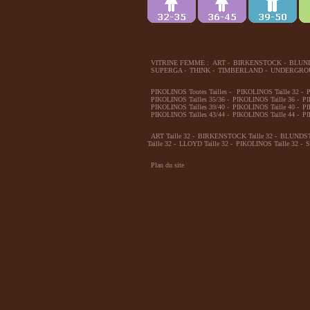
VITRINE FEMME :
ART
-
BIRKENSTOCK
-
BLUN
SUPERGA
-
THINK
-
TIMBERLAND
-
UNDERGRO
PIKOLINOS Toutes Tailles
-
PIKOLINOS Taille 32
-
P
PIKOLINOS Tailles 35/36
-
PIKOLINOS Taille 36
-
PI
PIKOLINOS Tailles 39/40
-
PIKOLINOS Taille 40
-
PI
PIKOLINOS Tailles 43/44
-
PIKOLINOS Taille 44
-
PI
ART Taille 32
-
BIRKENSTOCK Taille 32
-
BLUNDSTO
Taille 32
-
LLOYD Taille 32
-
PIKOLINOS Taille 32
-
S
Plan du site