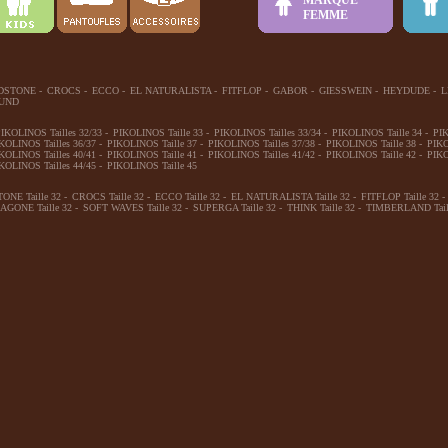
MARQUE
FEMME
DSTONE
-
CROCS
-
ECCO
-
EL NATURALISTA
-
FITFLOP
-
GABOR
-
GIESSWEIN
-
HEYDUDE
-
L
UND
IKOLINOS Tailles 32/33
-
PIKOLINOS Taille 33
-
PIKOLINOS Tailles 33/34
-
PIKOLINOS Taille 34
-
PIK
KOLINOS Tailles 36/37
-
PIKOLINOS Taille 37
-
PIKOLINOS Tailles 37/38
-
PIKOLINOS Taille 38
-
PIKO
KOLINOS Tailles 40/41
-
PIKOLINOS Taille 41
-
PIKOLINOS Tailles 41/42
-
PIKOLINOS Taille 42
-
PIKO
KOLINOS Tailles 44/45
-
PIKOLINOS Taille 45
NE Taille 32
-
CROCS Taille 32
-
ECCO Taille 32
-
EL NATURALISTA Taille 32
-
FITFLOP Taille 32
-
AGONE Taille 32
-
SOFT WAVES Taille 32
-
SUPERGA Taille 32
-
THINK Taille 32
-
TIMBERLAND Tail