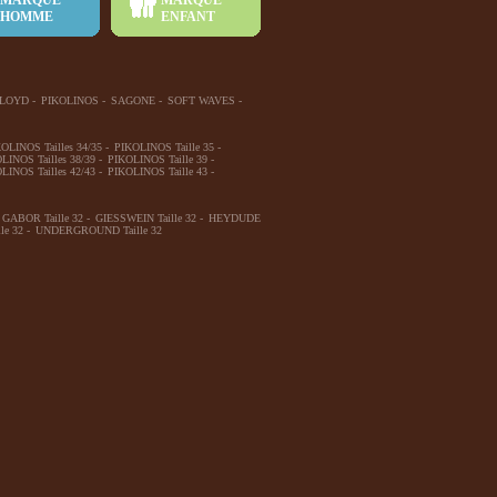
MARQUE
MARQUE
HOMME
ENFANT
LOYD
-
PIKOLINOS
-
SAGONE
-
SOFT WAVES
-
OLINOS Tailles 34/35
-
PIKOLINOS Taille 35
-
LINOS Tailles 38/39
-
PIKOLINOS Taille 39
-
LINOS Tailles 42/43
-
PIKOLINOS Taille 43
-
GABOR Taille 32
-
GIESSWEIN Taille 32
-
HEYDUDE
le 32
-
UNDERGROUND Taille 32