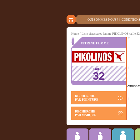
QUI SOMMES-NOUS?
|
CONDITION
Home
/ Liste chaussures femme PIKOLINOS taille 32
VITRINE FEMME
TAILLE
32
Aucune cha
RECHERCHE
PAR POINTURE
RECHERCHE
PAR MARQUE
Chausson
ACCESSOIRES