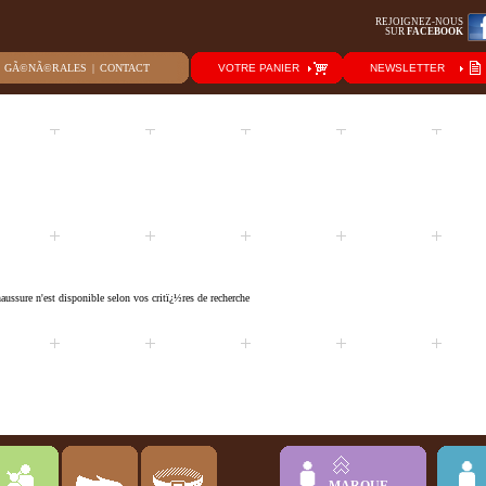
REJOIGNEZ-NOUS
SUR
FACEBOOK
S GÃ©NÃ©RALES
|
CONTACT
VOTRE PANIER
NEWSLETTER
ussure n'est disponible selon vos critï¿½res de recherche