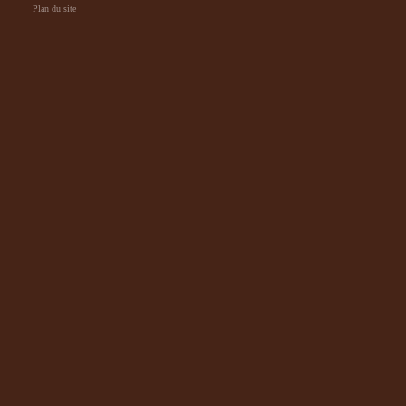
Plan du site