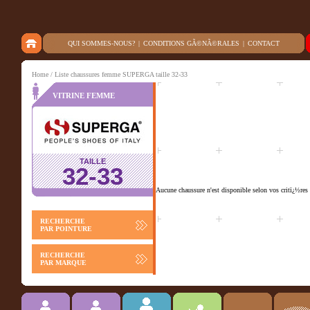
QUI SOMMES-NOUS?
|
CONDITIONS GÃ©NÃ©RALES
|
CONTACT
Home
/ Liste chaussures femme SUPERGA taille 32-33
VITRINE FEMME
TAILLE
32-33
Aucune chaussure n'est disponible selon vos critï¿½res 
RECHERCHE
PAR POINTURE
RECHERCHE
PAR MARQUE