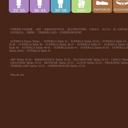
VITRINE FEMME :
ART
-
BIRKENSTOCK
-
BLUNDSTONE
-
CROCS
-
ECCO
-
EL NATUR
SUPERGA
-
THINK
-
TIMBERLAND
-
UNDERGROUND
SUPERGA Toutes Tailles
-
SUPERGA Taille 32
-
SUPERGA Tailles 32/33
-
SUPERGA Taille 33
-
35/36
-
SUPERGA Taille 36
-
SUPERGA Tailles 36/37
-
SUPERGA Taille 37
-
SUPERGA Tailles 3
Taille 40
-
SUPERGA Tailles 40/41
-
SUPERGA Taille 41
-
SUPERGA Tailles 41/42
-
SUPERGA Tai
Tailles 44/45
-
SUPERGA Taille 45
ART Tailles 32/33
-
BIRKENSTOCK Tailles 32/33
-
BLUNDSTONE Tailles 32/33
-
CROCS Taille
GIESSWEIN Tailles 32/33
-
HEYDUDE Tailles 32/33
-
LLOYD Tailles 32/33
-
PIKOLINOS Tailles
TIMBERLAND Tailles 32/33
-
UNDERGROUND Tailles 32/33
Plan du site