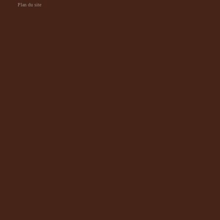
Plan du site