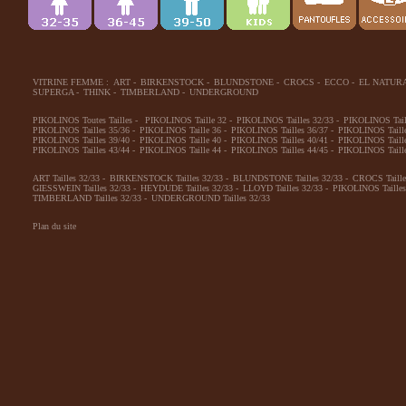
VITRINE FEMME :
ART
-
BIRKENSTOCK
-
BLUNDSTONE
-
CROCS
-
ECCO
-
EL NATUR
SUPERGA
-
THINK
-
TIMBERLAND
-
UNDERGROUND
PIKOLINOS Toutes Tailles
-
PIKOLINOS Taille 32
-
PIKOLINOS Tailles 32/33
-
PIKOLINOS Tail
PIKOLINOS Tailles 35/36
-
PIKOLINOS Taille 36
-
PIKOLINOS Tailles 36/37
-
PIKOLINOS Taill
PIKOLINOS Tailles 39/40
-
PIKOLINOS Taille 40
-
PIKOLINOS Tailles 40/41
-
PIKOLINOS Taill
PIKOLINOS Tailles 43/44
-
PIKOLINOS Taille 44
-
PIKOLINOS Tailles 44/45
-
PIKOLINOS Taill
ART Tailles 32/33
-
BIRKENSTOCK Tailles 32/33
-
BLUNDSTONE Tailles 32/33
-
CROCS Taille
GIESSWEIN Tailles 32/33
-
HEYDUDE Tailles 32/33
-
LLOYD Tailles 32/33
-
PIKOLINOS Tailles
TIMBERLAND Tailles 32/33
-
UNDERGROUND Tailles 32/33
Plan du site