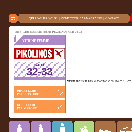
QUI SOMMES-NOUS?
|
CONDITIONS GÃ©NÃ©RALES
|
CONTACT
Home
/ Liste chaussures femme PIKOLINOS taille 32-33
VITRINE FEMME
TAILLE
32-33
Aucune chaussure n'est disponible selon vos critï¿½res 
RECHERCHE
PAR POINTURE
RECHERCHE
PAR MARQUE