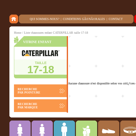
QUI SOMMES-NOUS?
|
CONDITIONS GÃ©NÃ©RALES
|
CONTACT
Home
/ Liste chaussures enfant CATERPILLAR taille 17-18
VITRINE ENFANT
TAILLE
17-18
Aucune chaussure n'est disponible selon vos critï¿½res 
RECHERCHE
PAR POINTURE
RECHERCHE
PAR MARQUE