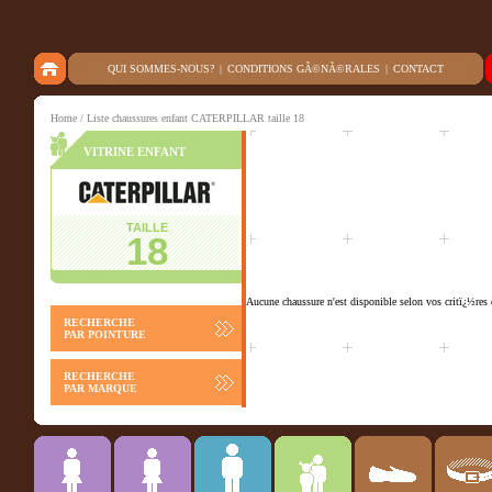
QUI SOMMES-NOUS?
|
CONDITIONS GÃ©NÃ©RALES
|
CONTACT
Home
/ Liste chaussures enfant CATERPILLAR taille 18
VITRINE ENFANT
TAILLE
18
Aucune chaussure n'est disponible selon vos critï¿½res 
RECHERCHE
PAR POINTURE
RECHERCHE
PAR MARQUE