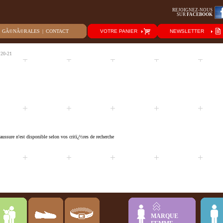
REJOIGNEZ-NOUS
SUR
FACEBOOK
S GÃ©NÃ©RALES
|
CONTACT
VOTRE PANIER
NEWSLETTER
 20-21
ussure n'est disponible selon vos critï¿½res de recherche
MARQUE