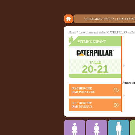
QUI SOMMES-NOUS?
|
CONDITION
Home
/ Liste chaussures enfant CATERPILLAR taille
VITRINE ENFANT
TAILLE
20-21
Aucune cha
RECHERCHE
PAR POINTURE
RECHERCHE
PAR MARQUE
Chausson
ACCESSOIRES