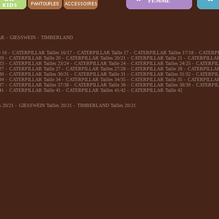
FEMME
AR
-
GIESSWEIN
-
TIMBERLAND
 16
-
CATERPILLAR Tailles 16/17
-
CATERPILLAR Taille 17
-
CATERPILLAR Tailles 17/18
-
CATERPIL
20
-
CATERPILLAR Taille 20
-
CATERPILLAR Tailles 20/21
-
CATERPILLAR Taille 21
-
CATERPILLAR T
23
-
CATERPILLAR Tailles 23/24
-
CATERPILLAR Taille 24
-
CATERPILLAR Tailles 24/25
-
CATERPILL
27
-
CATERPILLAR Taille 27
-
CATERPILLAR Tailles 27/28
-
CATERPILLAR Taille 28
-
CATERPILLAR T
30
-
CATERPILLAR Tailles 30/31
-
CATERPILLAR Taille 31
-
CATERPILLAR Tailles 31/32
-
CATERPILL
34
-
CATERPILLAR Taille 34
-
CATERPILLAR Tailles 34/35
-
CATERPILLAR Taille 35
-
CATERPILLAR T
37
-
CATERPILLAR Tailles 37/38
-
CATERPILLAR Taille 38
-
CATERPILLAR Tailles 38/39
-
CATERPILL
41
-
CATERPILLAR Taille 41
-
CATERPILLAR Tailles 41/42
-
CATERPILLAR Taille 42
 20/21
-
GIESSWEIN Tailles 20/21
-
TIMBERLAND Tailles 20/21