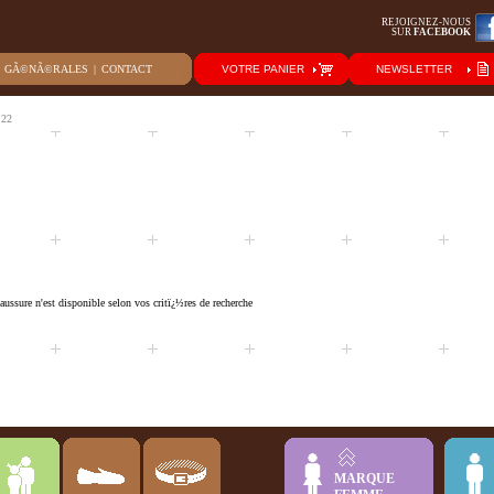
REJOIGNEZ-NOUS
SUR
FACEBOOK
S GÃ©NÃ©RALES
|
CONTACT
VOTRE PANIER
NEWSLETTER
 22
ussure n'est disponible selon vos critï¿½res de recherche
MARQUE