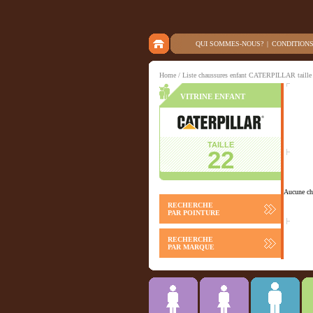
QUI SOMMES-NOUS?
|
CONDITION
Home
/ Liste chaussures enfant CATERPILLAR taille
VITRINE ENFANT
TAILLE
22
Aucune cha
RECHERCHE
PAR POINTURE
RECHERCHE
PAR MARQUE
Chausson
ACCESSOIRES