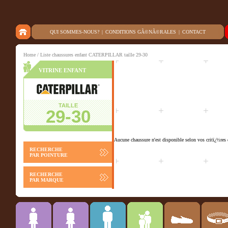
QUI SOMMES-NOUS?
|
CONDITIONS GÃ©NÃ©RALES
|
CONTACT
Home
/ Liste chaussures enfant CATERPILLAR taille 29-30
VITRINE ENFANT
TAILLE
29-30
Aucune chaussure n'est disponible selon vos critï¿½res 
RECHERCHE
PAR POINTURE
RECHERCHE
PAR MARQUE