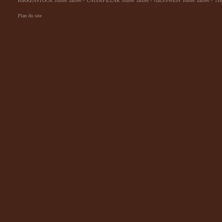
BIRKENSTOCK Toutes Tailles
-
CATERPILLAR Toutes Tailles
-
GIESSWEIN Toutes Tailles
-
TIM
Plan du site