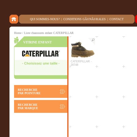
QUI SOMMES-NOUS?
|
CONDITIONS GÃ©NÃ©RALES
|
CONTACT
Home
/ Liste chaussures enfant CATERPILLAR
VITRINE ENFANT
CATERPILLAR -
- Choisissez une taille -
28748
RECHERCHE
PAR POINTURE
RECHERCHE
PAR MARQUE