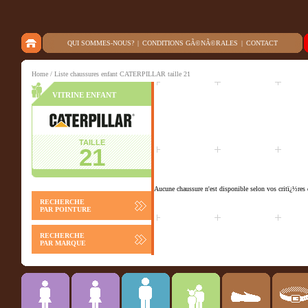
QUI SOMMES-NOUS?
|
CONDITIONS GÃ©NÃ©RALES
|
CONTACT
Home
/ Liste chaussures enfant CATERPILLAR taille 21
VITRINE ENFANT
TAILLE
21
Aucune chaussure n'est disponible selon vos critï¿½res 
RECHERCHE
PAR POINTURE
RECHERCHE
PAR MARQUE