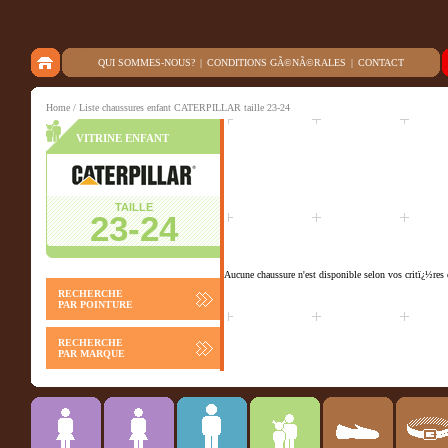
QUI SOMMES-NOUS?
|
CONDITIONS GÃ©NÃ©RALES
|
CONTACT
Home
/ Liste chaussures enfant CATERPILLAR taille 23-24
VITRINE ENFANT
TAILLE
23-24
Aucune chaussure n'est disponible selon vos critï¿½res 
RECHERCHE
PAR POINTURE
RECHERCHE
PAR MARQUE