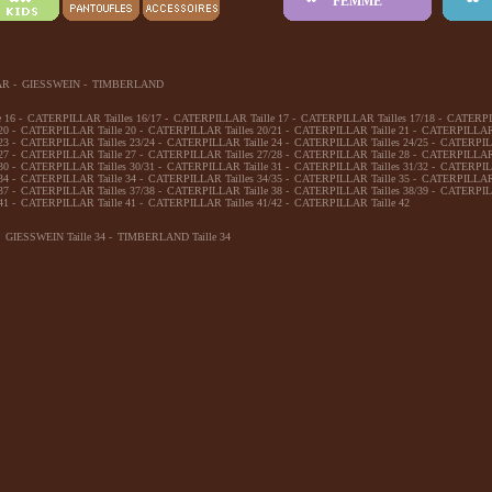
FEMME
AR
-
GIESSWEIN
-
TIMBERLAND
 16
-
CATERPILLAR Tailles 16/17
-
CATERPILLAR Taille 17
-
CATERPILLAR Tailles 17/18
-
CATERPIL
20
-
CATERPILLAR Taille 20
-
CATERPILLAR Tailles 20/21
-
CATERPILLAR Taille 21
-
CATERPILLAR T
23
-
CATERPILLAR Tailles 23/24
-
CATERPILLAR Taille 24
-
CATERPILLAR Tailles 24/25
-
CATERPILL
27
-
CATERPILLAR Taille 27
-
CATERPILLAR Tailles 27/28
-
CATERPILLAR Taille 28
-
CATERPILLAR T
30
-
CATERPILLAR Tailles 30/31
-
CATERPILLAR Taille 31
-
CATERPILLAR Tailles 31/32
-
CATERPILL
34
-
CATERPILLAR Taille 34
-
CATERPILLAR Tailles 34/35
-
CATERPILLAR Taille 35
-
CATERPILLAR T
37
-
CATERPILLAR Tailles 37/38
-
CATERPILLAR Taille 38
-
CATERPILLAR Tailles 38/39
-
CATERPILL
41
-
CATERPILLAR Taille 41
-
CATERPILLAR Tailles 41/42
-
CATERPILLAR Taille 42
GIESSWEIN Taille 34
-
TIMBERLAND Taille 34