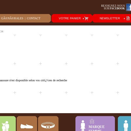
REJOIGNEZ-NOUS
SUR
FACEBOOK
S GÃ©NÃ©RALES
|
CONTACT
VOTRE PANIER
NEWSLETTER
 34
ussure n'est disponible selon vos critï¿½res de recherche
MARQUE