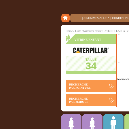
QUI SOMMES-NOUS?
|
CONDITION
Home
/ Liste chaussures enfant CATERPILLAR taille
VITRINE ENFANT
TAILLE
34
Aucune cha
RECHERCHE
PAR POINTURE
RECHERCHE
PAR MARQUE
Chausson
ACCESSOIRES