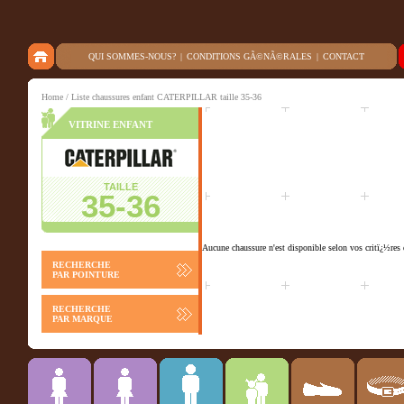
QUI SOMMES-NOUS?
|
CONDITIONS GÃ©NÃ©RALES
|
CONTACT
Home
/ Liste chaussures enfant CATERPILLAR taille 35-36
VITRINE ENFANT
TAILLE
35-36
Aucune chaussure n'est disponible selon vos critï¿½res 
RECHERCHE
PAR POINTURE
RECHERCHE
PAR MARQUE