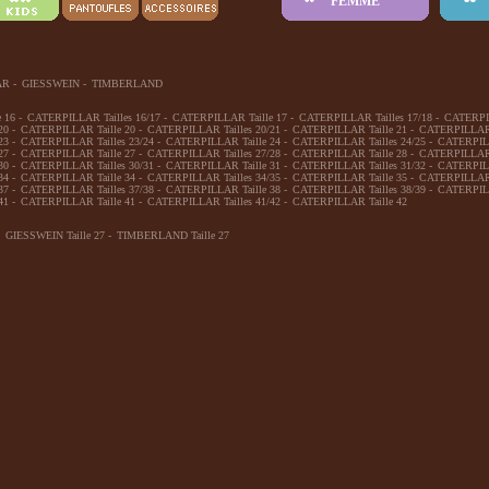
FEMME
AR
-
GIESSWEIN
-
TIMBERLAND
 16
-
CATERPILLAR Tailles 16/17
-
CATERPILLAR Taille 17
-
CATERPILLAR Tailles 17/18
-
CATERPIL
20
-
CATERPILLAR Taille 20
-
CATERPILLAR Tailles 20/21
-
CATERPILLAR Taille 21
-
CATERPILLAR T
23
-
CATERPILLAR Tailles 23/24
-
CATERPILLAR Taille 24
-
CATERPILLAR Tailles 24/25
-
CATERPILL
27
-
CATERPILLAR Taille 27
-
CATERPILLAR Tailles 27/28
-
CATERPILLAR Taille 28
-
CATERPILLAR T
30
-
CATERPILLAR Tailles 30/31
-
CATERPILLAR Taille 31
-
CATERPILLAR Tailles 31/32
-
CATERPILL
34
-
CATERPILLAR Taille 34
-
CATERPILLAR Tailles 34/35
-
CATERPILLAR Taille 35
-
CATERPILLAR T
37
-
CATERPILLAR Tailles 37/38
-
CATERPILLAR Taille 38
-
CATERPILLAR Tailles 38/39
-
CATERPILL
41
-
CATERPILLAR Taille 41
-
CATERPILLAR Tailles 41/42
-
CATERPILLAR Taille 42
GIESSWEIN Taille 27
-
TIMBERLAND Taille 27