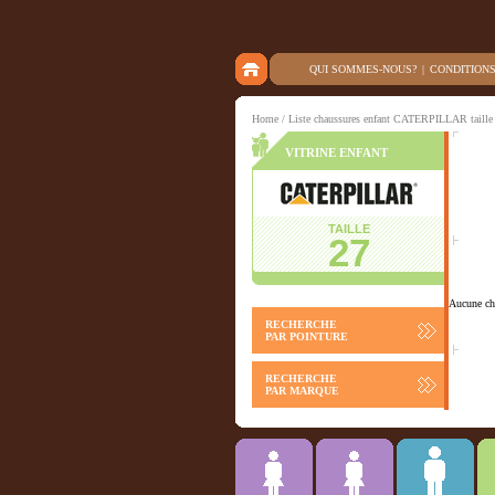
QUI SOMMES-NOUS?
|
CONDITION
Home
/ Liste chaussures enfant CATERPILLAR taille
VITRINE ENFANT
TAILLE
27
Aucune cha
RECHERCHE
PAR POINTURE
RECHERCHE
PAR MARQUE
Chausson
ACCESSOIRES