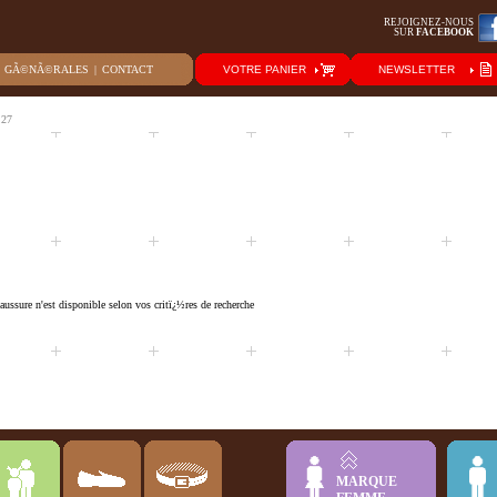
REJOIGNEZ-NOUS
SUR
FACEBOOK
S GÃ©NÃ©RALES
|
CONTACT
VOTRE PANIER
NEWSLETTER
 27
ussure n'est disponible selon vos critï¿½res de recherche
MARQUE