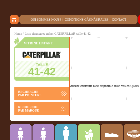
QUI SOMMES-NOUS?
|
CONDITIONS GÃ©NÃ©RALES
|
CONTACT
Home
/ Liste chaussures enfant CATERPILLAR taille 41-42
VITRINE ENFANT
TAILLE
41-42
Aucune chaussure n'est disponible selon vos critï¿½res 
RECHERCHE
PAR POINTURE
RECHERCHE
PAR MARQUE